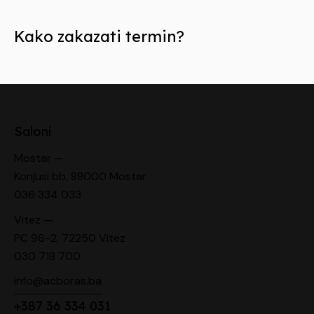
Kako zakazati termin?
Saloni
Mostar —
Konjusi bb, 88000 Mostar
036 334 033
Vitez —
PC 96-2, 72250 Vitez
030 718 700
info@acboras.ba
+387 36 334 031