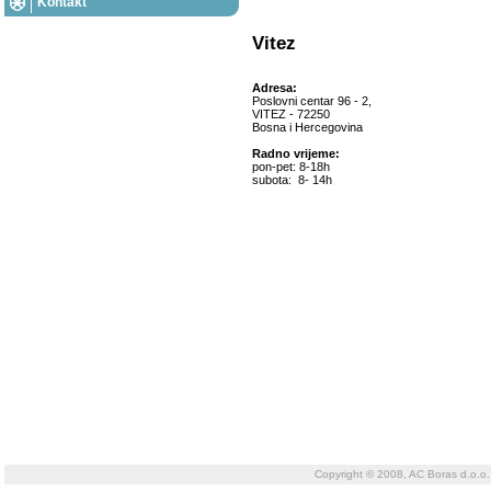
Kontakt
Vitez
Adresa:
Poslovni centar 96 - 2,
VITEZ - 72250
Bosna i Hercegovina
Radno vrijeme:
pon-pet: 8-18h
subota: 8- 14h
Copyright © 2008, AC Boras d.o.o.