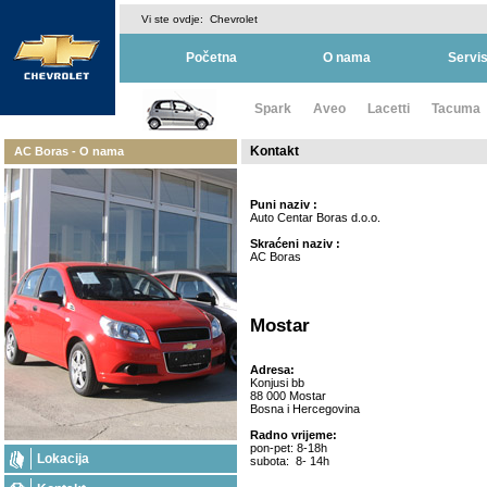
Vi ste ovdje:
Chevrolet
Početna
O nama
Servi
Spark
Aveo
Lacetti
Tacuma
Kontakt
AC Boras - O nama
Puni naziv :
Auto Centar Boras d.o.o.
Skraćeni naziv :
AC Boras
Mostar
Adresa:
Konjusi bb
88 000 Mostar
Bosna i Hercegovina
Radno vrijeme:
pon-pet: 8-18h
Lokacija
subota: 8- 14h