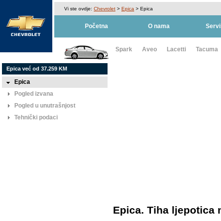
Vi ste ovdje:
Chevrolet
>
Epica
> Epica
Početna
O nama
Servi
Spark
Aveo
Lacetti
Tacuma
Epica već od 37.259 KM
Epica
Pogled izvana
Pogled u unutrašnjost
Tehnički podaci
Epica. Tiha ljepotica