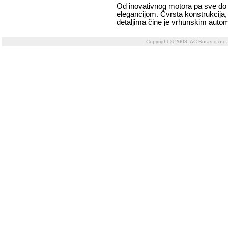
Od inovativnog motora pa sve do o
elegancijom. Čvrsta konstrukcija
detaljima čine je vrhunskim autom
Copyright © 2008, AC Boras d.o.o.