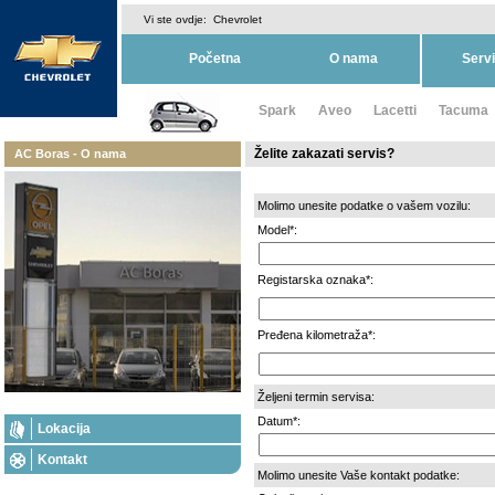
Vi ste ovdje:
Chevrolet
Početna
O nama
Serv
Spark
Aveo
Lacetti
Tacuma
Želite zakazati servis?
AC Boras - O nama
Molimo unesite podatke o vašem vozilu:
Model*:
Registarska oznaka*:
Pređena kilometraža*:
Željeni termin servisa:
Datum*:
Lokacija
Kontakt
Molimo unesite Vaše kontakt podatke: