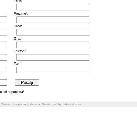
Titula:
Prezime*:
Ulica:
Grad:
Telefon*:
Fax:
 biti popunjena!
 Mostar. Sva prava pridrzana. Developed by:
Infotakt.com