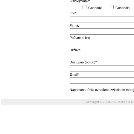
Oslovljavanje:
Gospodja
Gospodin
Ime*:
Firma:
Poštanski broj:
Država:
Dostupan (od-do)*:
Email*:
Napomena: Polja označena zvjedicom moraju
Copyright © 2008, AC Boras d.o.o.