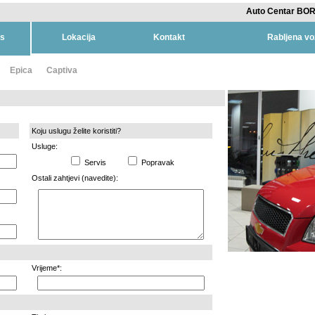
Auto Centar BOR
is
Lokacija
Kontakt
Rabljena vo
Epica
Captiva
Koju uslugu želite koristiti?
Usluge:
Servis
Popravak
Ostali zahtjevi (navedite):
Vrijeme*: