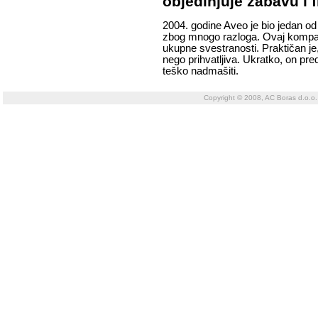
objedinjuje zabavu i f
2004. godine Aveo je bio jedan od
zbog mnogo razloga. Ovaj kompakt
ukupne svestranosti. Praktičan je
nego prihvatljiva. Ukratko, on preds
teško nadmašiti.
Copyright © 2008, AC Boras d.o.o.