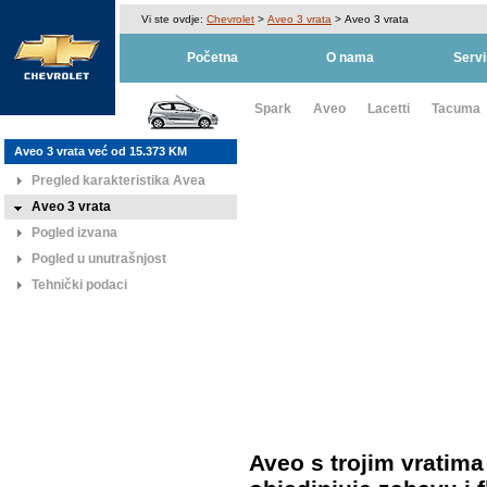
Vi ste ovdje:
Chevrolet
>
Aveo 3 vrata
> Aveo 3 vrata
Početna
O nama
Servi
Spark
Aveo
Lacetti
Tacuma
Aveo 3 vrata već od 15.373 KM
Pregled karakteristika Avea
Aveo 3 vrata
Pogled izvana
Pogled u unutrašnjost
Tehnički podaci
Aveo s trojim vratima