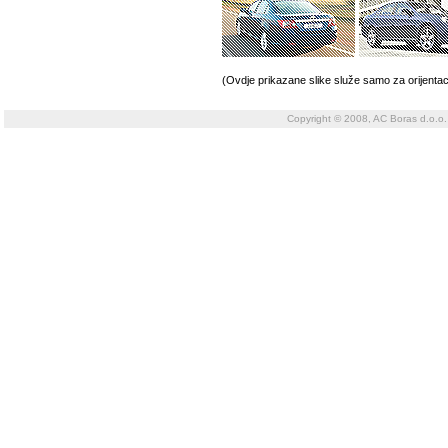
(Ovdje prikazane slike služe samo za orijentac
Copyright © 2008, AC Boras d.o.o.