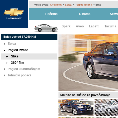
Vi ste ovdje:
Chevrolet
>
Epica
>
Pogled izvana
>
Slike
Početna
O nama
Servi
Spark
Aveo
Lacetti
Tacuma
Epica već od 37.259 KM
Epica
Pogled izvana
Slike
360° film
Pogled u unutrašnjost
Tehnički podaci
Kliknite na sličice za povećavanje