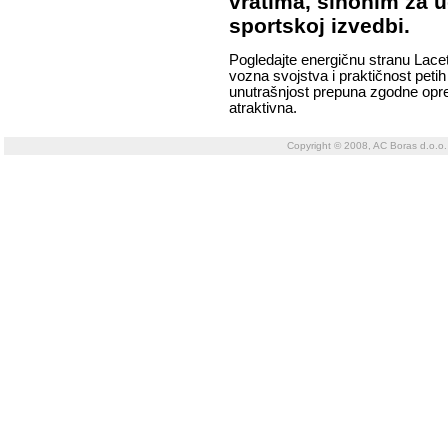
vratima, sinonim za u
sportskoj izvedbi.
Pogledajte energičnu stranu Lacett
vozna svojstva i praktičnost petih 
unutrašnjost prepuna zgodne opre
atraktivna.
Copyright © 2008, AC Boras d.o.o.