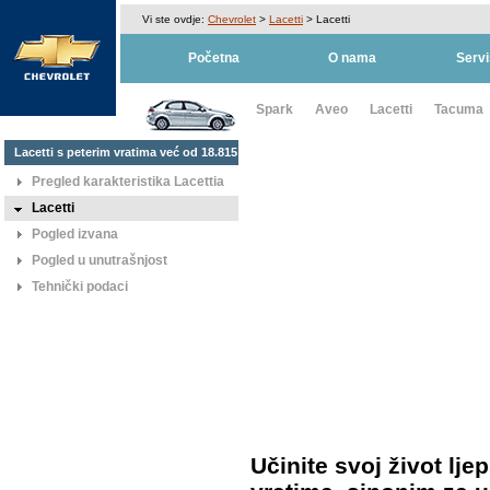
Vi ste ovdje:
Chevrolet
>
Lacetti
> Lacetti
Početna
O nama
Servi
Spark
Aveo
Lacetti
Tacuma
Lacetti s peterim vratima već od 18.815
KM
Pregled karakteristika Lacettia
Lacetti
Pogled izvana
Pogled u unutrašnjost
Tehnički podaci
Učinite svoj život lje