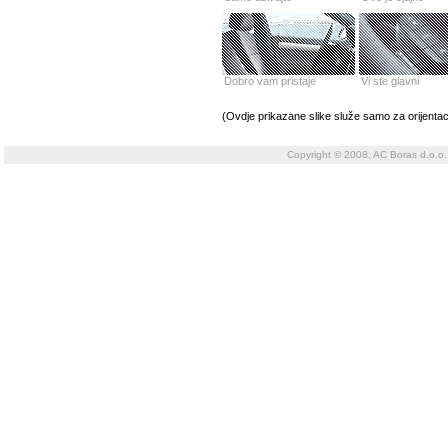
Dobro vam pristaje
Vi ste glavni
(Ovdje prikazane slike služe samo za orijentac
Copyright © 2008, AC Boras d.o.o.