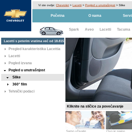
Vi ste ovdje:
Chevrolet
>
Lacetti
>
Pogled u unutrašnjost
>
Slike
Početna
O nama
Servi
Spark
Aveo
Lacetti
Tacuma
Lacetti s peterim vratima već od 18.815
KM
Pregled karakteristika Lacettia
Lacetti
Pogled izvana
Pogled u unutrašnjost
Slike
360° film
Tehnički podaci
Kliknite na sličice za povećavanje
Samo uživajte
Ovo je sjajno