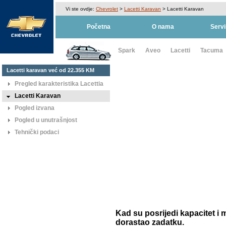
Vi ste ovdje:
Chevrolet
>
Lacetti Karavan
> Lacetti Karavan
Početna
O nama
Servi
Spark
Aveo
Lacetti
Tacuma
Lacetti karavan već od 22.355 KM
Pregled karakteristika Lacettia
Lacetti Karavan
Pogled izvana
Pogled u unutrašnjost
Tehnički podaci
Kad su posrijedi kapacitet i 
dorastao zadatku.