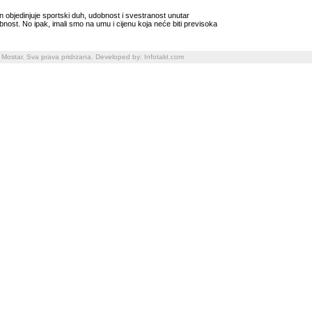
an objedinjuje sportski duh, udobnost i svestranost unutar
nost. No ipak, imali smo na umu i cijenu koja neće biti previsoka
 Mostar. Sva prava pridrzana. Developed by:
Infotakt.com