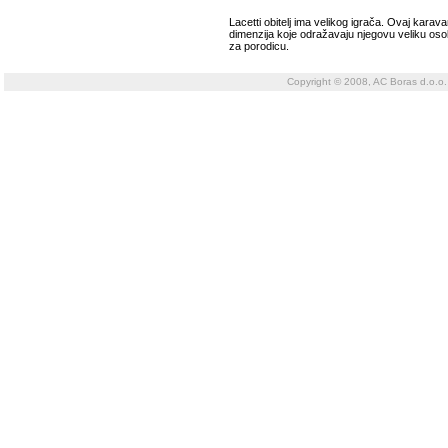
Lacetti obitelj ima velikog igrača. Ovaj karav
dimenzija koje odražavaju njegovu veliku osob
za porodicu.
Copyright © 2008, AC Boras d.o.o.