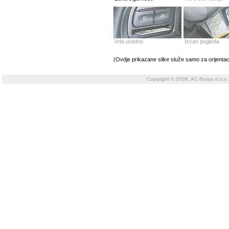
Vrlo uredno
Izvan pogleda
(Ovdje prikazane slike služe samo za orijentac
Copyright © 2008, AC Boras d.o.o.