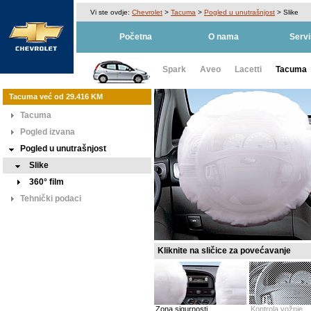
Vi ste ovdje:
Chevrolet
>
Tacuma
>
Pogled u unutrašnjost
>
Slike
Početna
O nama
Servi
Spark
Aveo
Lacetti
Tacuma
Tacuma već od 29.416 KM
Tacuma
Pogled izvana
Pogled u unutrašnjost
Slike
360° film
Tehnički podaci
Kliknite na sličice za povećavanje
Zona sigurnosti
Kontrola vožnje