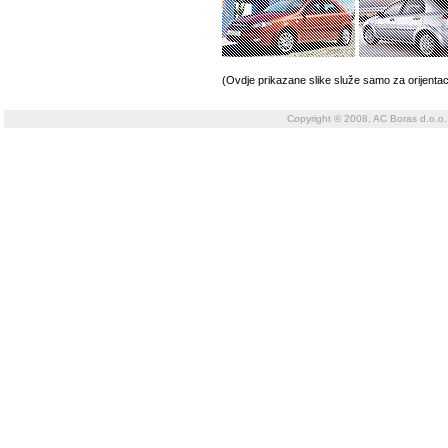
(Ovdje prikazane slike služe samo za orijentac
Copyright © 2008, AC Boras d.o.o.