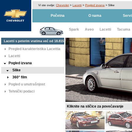
Vi ste ovdje:
Chevrolet
>
Lacetti
>
Pogled izvana
>
Slike
Početna
O nama
Servi
Spark
Aveo
Lacetti
Tacuma
Lacetti s peterim vratima već od 18.815
KM
Pregled karakteristika Lacettia
Lacetti
Pogled izvana
Slike
360° film
Pogled u unutrašnjost
Tehnički podaci
Kliknite na sličice za povećavanje