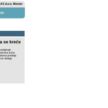
AS d.o.o. Mostar
ila
a se kreće
 potpisuje
ajnerska kuća
rašena prednja
okvir dodaju