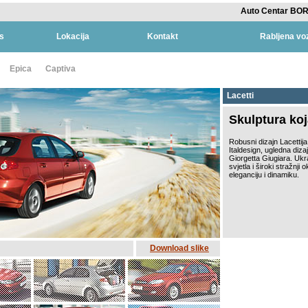
Auto Centar BOR
s
Lokacija
Kontakt
Rabljena voz
Epica
Captiva
Lacetti
Skulptura koj
Robusni dizajn Lacettija
Italdesign, ugledna diz
Giorgetta Giugiara. Uk
svjetla i široki stražnji 
eleganciju i dinamiku.
Download slike