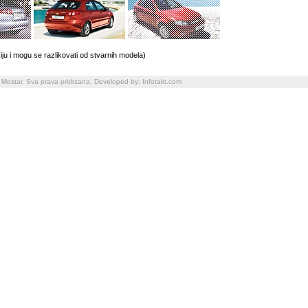
iju i mogu se razlikovati od stvarnih modela)
 Mostar. Sva prava pridrzana. Developed by:
Infotakt.com