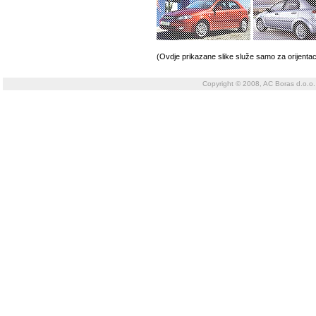
(Ovdje prikazane slike služe samo za orijentac
Copyright © 2008, AC Boras d.o.o.