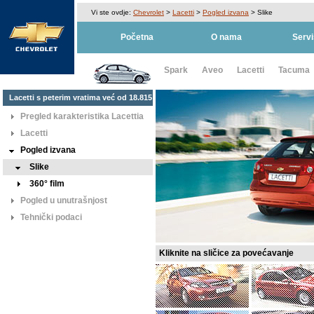
Vi ste ovdje:
Chevrolet
>
Lacetti
>
Pogled izvana
>
Slike
Početna
O nama
Servi
Spark
Aveo
Lacetti
Tacuma
Lacetti s peterim vratima već od 18.815
KM
Pregled karakteristika Lacettia
Lacetti
Pogled izvana
Slike
360° film
Pogled u unutrašnjost
Tehnički podaci
Kliknite na sličice za povećavanje