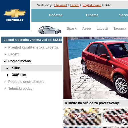
Vi ste ovdje:
Chevrolet
>
Lacetti
>
Pogled izvana
>
Slike
Početna
O nama
Servi
Spark
Aveo
Lacetti
Tacuma
Lacetti s peterim vratima već od 18.815
KM
Pregled karakteristika Lacettia
Lacetti
Pogled izvana
Slike
360° film
Pogled u unutrašnjost
Tehnički podaci
Kliknite na sličice za povećavanje