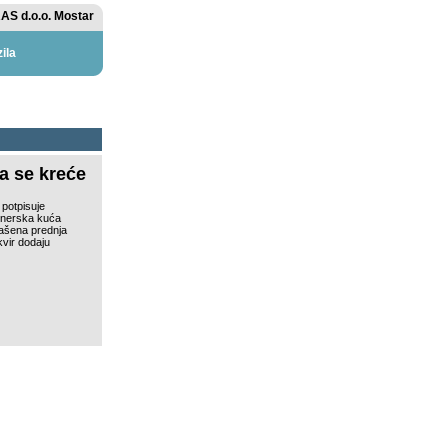
AS d.o.o. Mostar
ila
a se kreće
 potpisuje
ajnerska kuća
rašena prednja
okvir dodaju