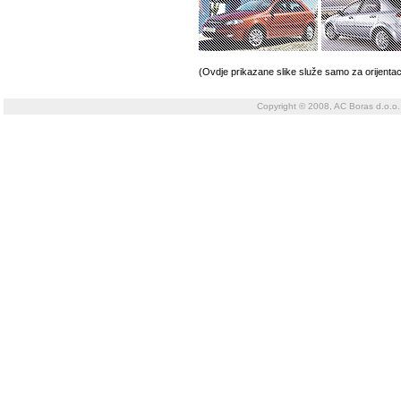
(Ovdje prikazane slike služe samo za orijentac
Copyright © 2008, AC Boras d.o.o.