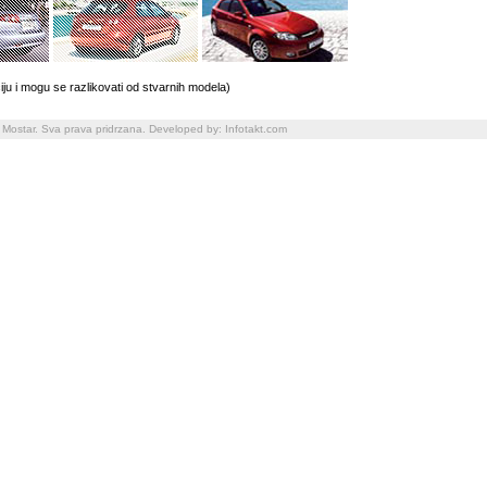
iju i mogu se razlikovati od stvarnih modela)
 Mostar. Sva prava pridrzana. Developed by:
Infotakt.com