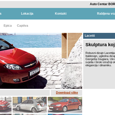
Auto Centar BOR
s
Lokacija
Kontakt
Rabljena voz
Epica
Captiva
Lacetti
Skulptura koj
Robusni dizajn Lacettija
Italdesign, ugledna diz
Giorgetta Giugiara. Uk
svjetla i široki stražnji 
eleganciju i dinamiku.
Download slike